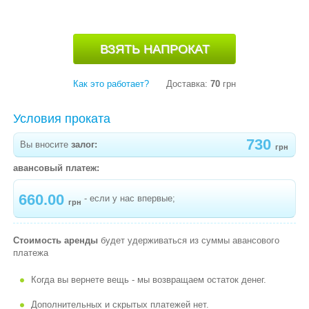
-
ПОДУШКА ДЛЯ КОРМЛЕНИЯ ДВОЙНИ TWIN
-
ДЕТСКИЙ ТЕРМОМЕТР SMARTTHERM
-
СЕНСОР НА ПОДГУЗНИК BABY P-SENSOR
КАЧЕЛЬКИ
Как это работает?
Доставка:
70
грн
ДЕТСКАЯ МЕБЕЛЬ
Условия проката
РЮКЗАКИ
730
Вы вносите
залог:
грн
МЕБЕЛЬ ДЛЯ ПРАЗДНИКОВ
авансовый платеж:
660.00
- если у нас впервые;
грн
Стоимость аренды
будет удерживаться из суммы авансового
платежа
Когда вы вернете вещь - мы возвращаем остаток денег.
Дополнительных и скрытых платежей нет.