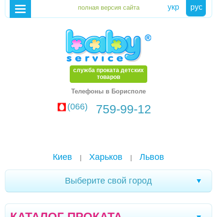
укр
рус
служба проката детских
товаров
Телефоны в Борисполе
(066)
759-99-12
Киев
Харьков
Львов
|
|
Выберите свой город
Александрия
Чернигов
Стрый
|
|
|
КАТАЛОГ ПРОКАТА
Дрогобыч
Херсон
Тернополь
Ивано-
|
|
|