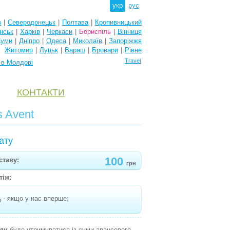
укр
рус
в
|
Северодонецьк
|
Полтава
|
Кропивницький
нськ
|
Харків
|
Черкаси
|
Бориспіль
|
Вінниця
уми
|
Дніпро
|
Одеса
|
Миколаїв
|
Запоріжжя
Житомир
|
Луцьк
|
Вараш
|
Бровари
|
Рівне
Travel
 в Молдові
КОНТАКТИ
s Avent
ату
100
ставу:
грн
тіж:
- якщо у нас вперше;
н
нди
буде утримуватися із суми авансового