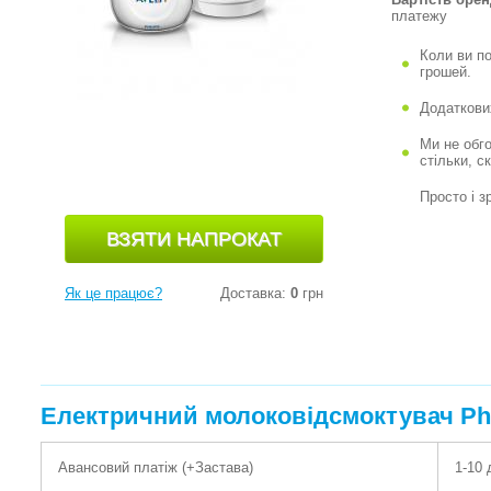
платежу
Коли ви п
грошей.
Додаткови
Ми не обг
стільки, с
Просто і з
Як це працює?
Доставка:
0
грн
Електричний молоковідсмоктувач Phi
Авансовий платіж (+Застава)
1-10 