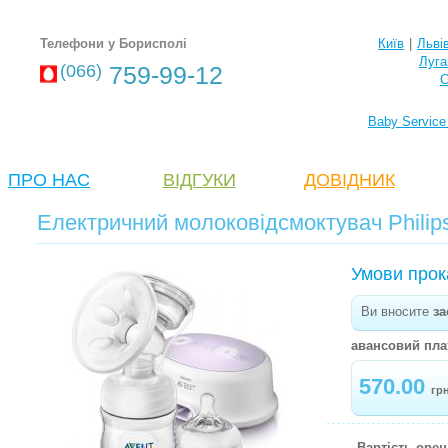
Телефони у Борисполі
Київ
|
Льві
Луга
(066)
759-99-12
С
Baby Service
ПРО НАС
ВІДГУКИ
ДОВІДНИК
Електричний молоковідсмоктувач Philip
Умови прок
Ви вносите
за
авансовий пла
570.00
гр
Вартість оре