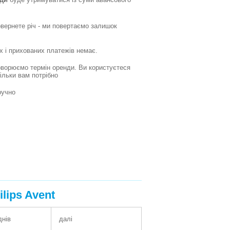
овернете річ - ми повертаємо залишок
х і прихованих платежів немає.
оворюємо термін оренди. Ви користуєтеся
кільки вам потрібно
ручно
lips Avent
днів
далі