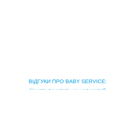
ВІДГУКИ ПРО BABY SERVICE:
Хочете почитати чи написати?
Copyright © Baby Service, 2005-2026
Тел.: ( 066 ) 759-99-12
boryspil@babyservice.ua