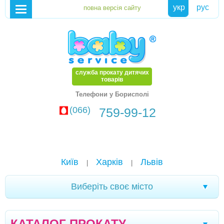
укр
рус
служба прокату дитячих
товарів
Телефони у Борисполі
(066)
759-99-12
Київ
Харків
Львів
|
|
Виберіть своє місто
Хмельницький
Кам'янське
Маріуполь
|
|
|
КАТАЛОГ ПРОКАТУ
Біла Церква
Олександрія
Чернігів
|
|
|