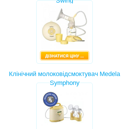
Swing
АВТОКРІСЛА
МЕДОБЛАДНАННЯ
ГОЙДАЛКИ
ДИТЯЧІ МЕБЛІ
РЮКЗАКИ
ДІЗНАТИСЯ ЦІНУ ...
МЕБЛІ ДЛЯ СВЯТ
Клінічний молоковідсмоктувач Medela
Symphony